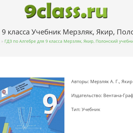
 9 класса Учебник Мерзляк, Якир, По
»
ГДЗ по Алгебре для 9 класса Мерзляк, Якир, Полонский учебн
Авторы: Мерзляк А. Г., Якир 
Издательство: Вентана-Гра
Тип: Учебник