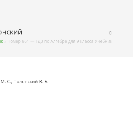
лонский
ик
»
Номер 861 — ГДЗ по Алгебре для 9 класса Учебник Мерзляк,
М. С., Полонский В. Б.
ф